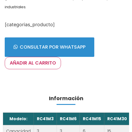
industriales.
[categorias_producto]
CONSULTAR POR WHATSAPP
AÑADIR AL CARRITO
Información
Modelo:
RC41M3
RC41M6
RC41M15
RC41M30
Capacidad
3
3
6
15