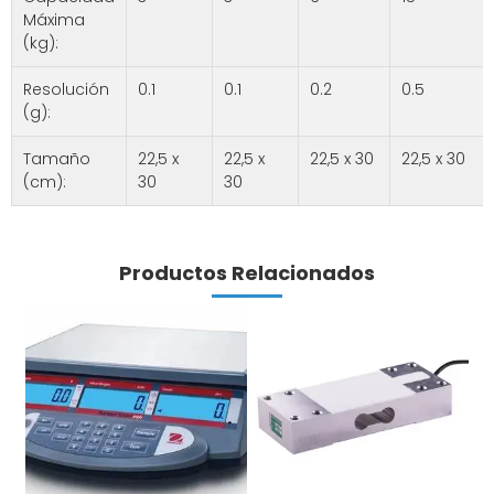
Máxima
(kg):
Resolución
0.1
0.1
0.2
0.5
(g):
Tamaño
22,5 x
22,5 x
22,5 x 30
22,5 x 30
(cm):
30
30
Productos Relacionados