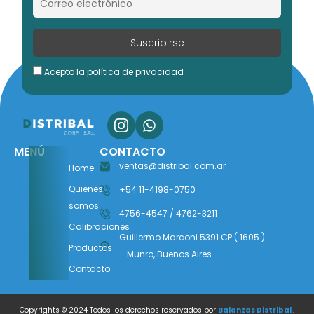
Acepto la política de privacidad
MENÚ
CONTACTO
ventas@distribal.com.ar
Home
Quienes
+54 11-4198-0750
somos
4756-4547 / 4762-3211
Calibraciones
Guillermo Marconi 5391 CP ( 1605 )
Productos
– Munro, Buenos Aires.
Contacto
Copyrights © 2024 Todos los derechos reservados por
Balanzas Distribal
.