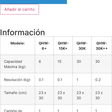
Añadir al carrito
Información
Modelo:
QHW-
QHW-
QHW-
QHW-
6+
15K+
30K
30K++
Capacidad
6
15
30
30
Máxima (kg):
Resolución (kg):
0.1
0.1
1
0.2
Tamaño (cm):
23 x
23 x
23 x
23 x
30
30
30
30
Cantida de
1
1
1
1