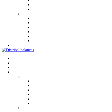
De cultivo
De secado
Esterilización
Marcas
Crane Scale
Distribal
Ohaus
Radwag
San Jor
T-Scale
contacto
Home
Quienes somos
Calibraciones
Productos
Balanzas
Analíticas
Analizador de humedad
Precisión
Micro
Semi Micro
Silos y tanques
Basculas