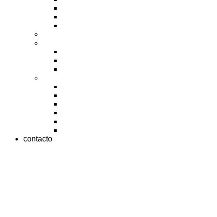
Tanques
Tipo S
Viga – Shear Beam
De colgar
Estufas
De cultivo
De secado
Esterilización
Marcas
Crane Scale
Distribal
Ohaus
Radwag
San Jor
T-Scale
contacto