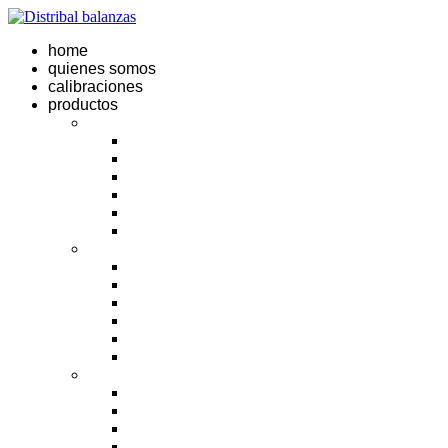
Ir
al
home
contenido
quienes somos
calibraciones
productos
Balanzas
Analíticas
Analizador de humedad
Precisión
Micro
Semi Micro
Silos y tanques
Basculas
Automóviles
Contadoras
De piso
De piso y mesa
Para animales
Por eje
Celdas de carga
Camiones
Limitador de carga
Monocelda aluminio
Rielera