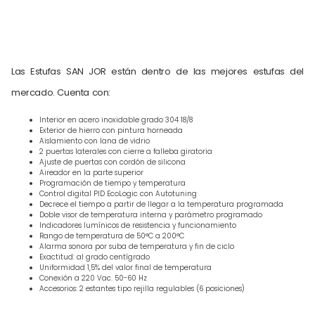
Las Estufas SAN JOR están dentro de las mejores estufas del
mercado. Cuenta con:
Interior en acero inoxidable grado 304 18/8
Exterior de hierro con pintura horneada
Aislamiento con lana de vidrio
2 puertas laterales con cierre a falleba giratoria
Ajuste de puertas con cordón de silicona
Aireador en la parte superior
Programación de tiempo y temperatura
Control digital PID EcoLogic con Autotuning
Decrece el tiempo a partir de llegar a la temperatura programada
Doble visor de temperatura interna y parámetro programado
Indicadores lumínicos de resistencia y funcionamiento
Rango de temperatura de 50°C a 200°C
Alarma sonora por suba de temperatura y fin de ciclo
Exactitud: al grado centígrado
Uniformidad 1,5% del valor final de temperatura
Conexión a 220 Vac. 50-60 Hz
Accesorios: 2 estantes tipo rejilla regulables (6 posiciones)